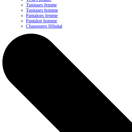
Tuniques femme
Tuniques homme
Pantalons femme
Pantalon homme
Chaussures Hôpital