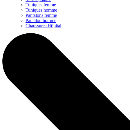
Tuniques femme
Tuniques homme
Pantalons femme
Pantalon homme
Chaussures Hôpital