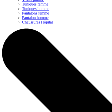
Tuniques femme
Tuniques homme
Pantalons femme
Pantalon homme
Chaussures Hôpital