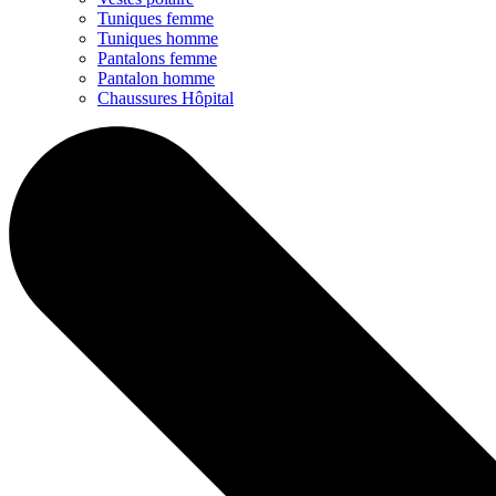
Tuniques femme
Tuniques homme
Pantalons femme
Pantalon homme
Chaussures Hôpital