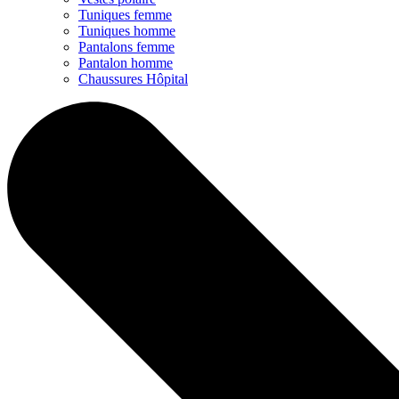
Tuniques femme
Tuniques homme
Pantalons femme
Pantalon homme
Chaussures Hôpital