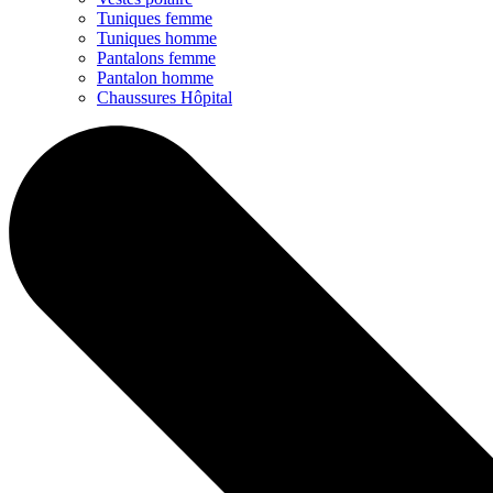
Tuniques femme
Tuniques homme
Pantalons femme
Pantalon homme
Chaussures Hôpital