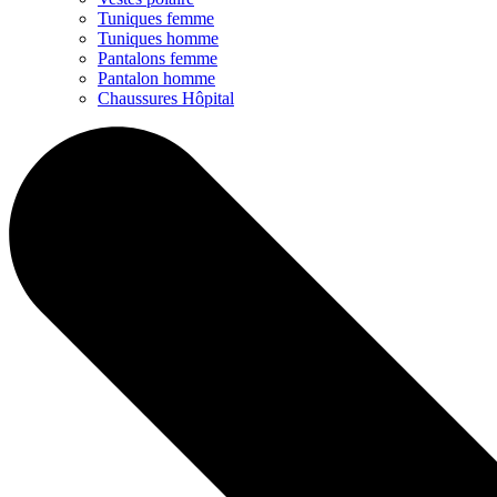
Tuniques femme
Tuniques homme
Pantalons femme
Pantalon homme
Chaussures Hôpital