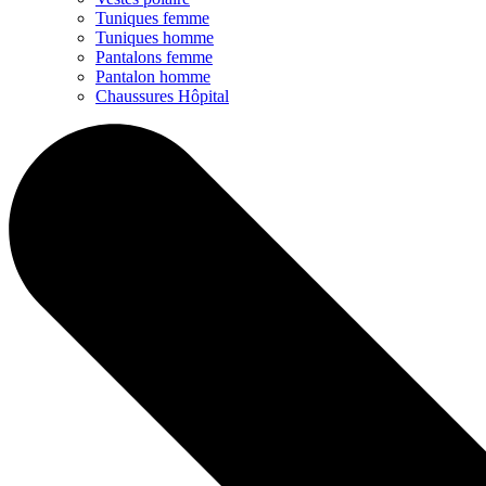
Tuniques femme
Tuniques homme
Pantalons femme
Pantalon homme
Chaussures Hôpital